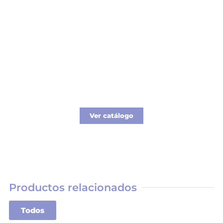
Catálogo Merchandising
Nueva línea de Merchandising exclusivo para
tu empresa.
Ver catálogo
Productos relacionados
Todos