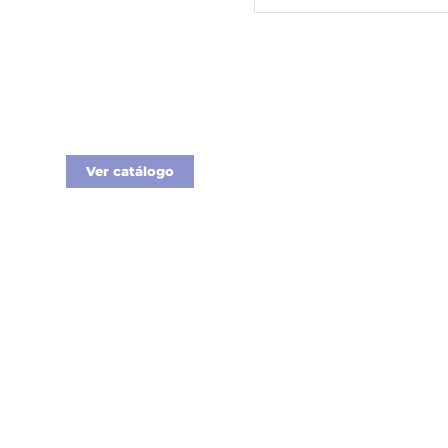
Merchandising
Nueva línea de
Merchandising
exclusivo para tu
empresa.
Ver catálogo