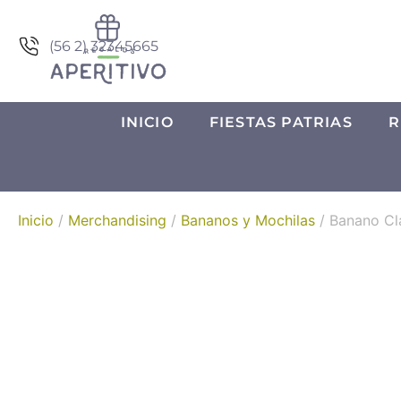
(56 2) 32345665
INICIO
FIESTAS PATRIAS
R
Inicio
/
Merchandising
/
Bananos y Mochilas
/ Banano Cl