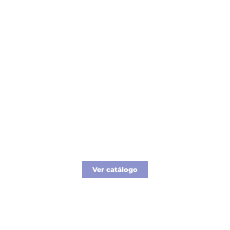
Catálogo Merchandising
Nueva línea de Merchandising exclusivo para
tu empresa.
Ver catálogo