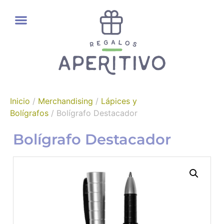
REGALOS GOURMET
Inicio
/
Merchandising
/
Lápices y
Bolígrafos
/ Bolígrafo Destacador
Bolígrafo Destacador