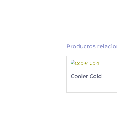
Productos relaci
Cooler Cold
Catálogo
Merchandising
Nueva línea de
Merchandising
exclusivo para tu
empresa.