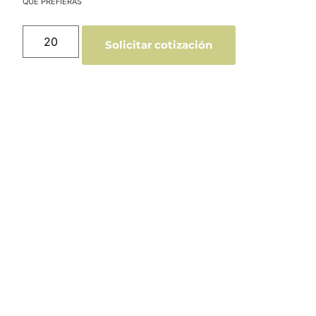
Solicitar cotización
Catálogo Merchandising
Nueva línea de Merchandising exclusivo para
tu empresa.