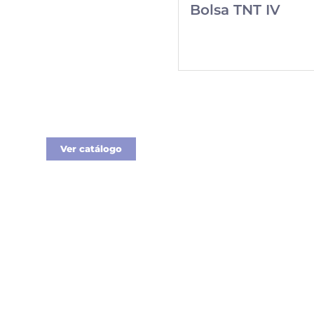
Bolsa TNT IV
Catálogo
Merchandising
Nueva línea de
Merchandising
exclusivo para tu
empresa.
Ver catálogo