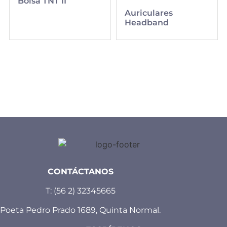
Bolsa TNT II
Auriculares
Headband
CONTÁCTANOS
T:
(56 2) 32345665
Poeta Pedro Prado 1689, Quinta Normal.