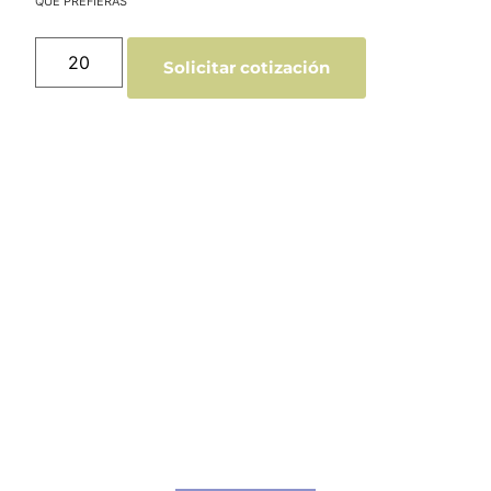
Solicitar cotización
Catálogo Merchandising
Nueva línea de Merchandising exclusivo para
tu empresa.