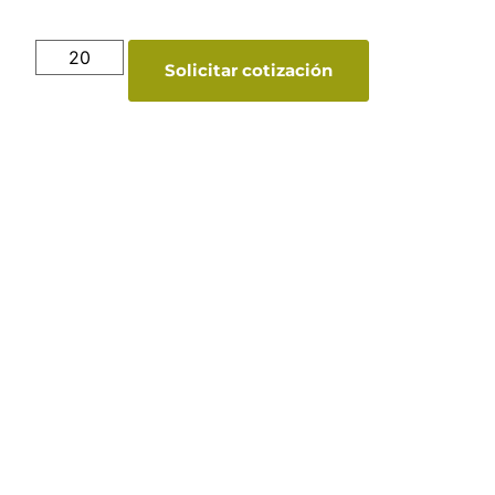
Solicitar cotización
Catálogo Merchandising
Nueva línea de Merchandising exclusivo para
tu empresa.