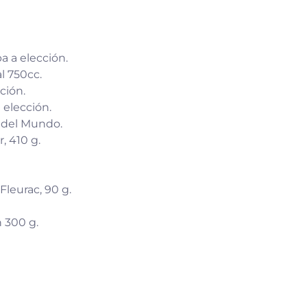
a a elección.
l 750cc.
ción.
 elección.
 del Mundo.
, 410 g.
Fleurac, 90 g.
 300 g.