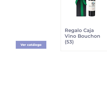
Regalos
Los mejores regalos
Corporativos
gourmet para tus
colaboradores y
Regalo Caja
clientes.
Vino Bouchon
(53)
Ver catálogo