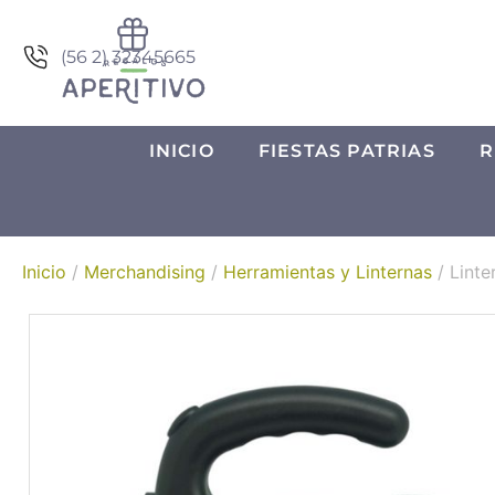
(56 2) 32345665
INICIO
FIESTAS PATRIAS
R
Inicio
/
Merchandising
/
Herramientas y Linternas
/ Linte