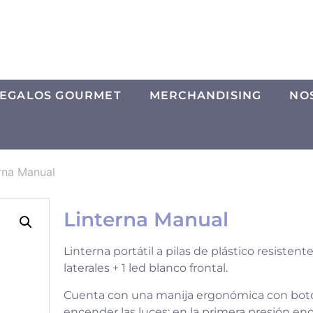
EGALOS GOURMET
MERCHANDISING
NO
rna Manual
Linterna Manual
Linterna portátil a pilas de plástico resisten
laterales + 1 led blanco frontal.
Cuenta con una manija ergonómica con bot
encender las luces: en la primera presión enc