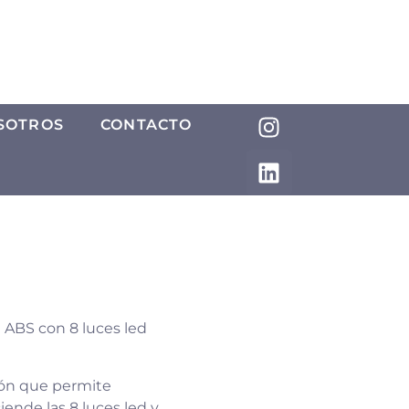
SOTROS
CONTACTO
te ABS con 8 luces led
ón que permite
iende las 8 luces led y