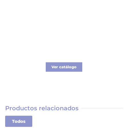
Catálogo Merchandising
Nueva línea de Merchandising exclusivo para
tu empresa.
Ver catálogo
Productos relacionados
Todos