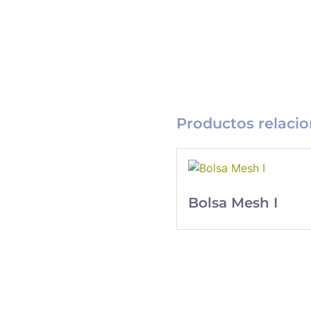
Productos relaci
Bolsa Mesh I
Catálogo
Merchandising
Nueva línea de
Merchandising
exclusivo para tu
empresa.