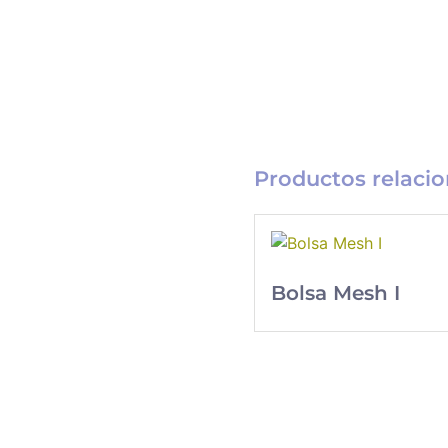
Productos relaci
Bolsa Mesh I
Catálogo
Merchandising
Nueva línea de
Merchandising
exclusivo para tu
empresa.