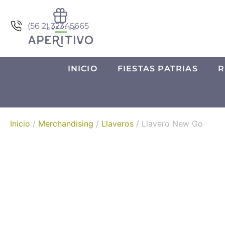
(56 2) 32345665
INICIO
FIESTAS PATRIAS
R
Inicio
/
Merchandising
/
Llaveros
/ Llavero New Go