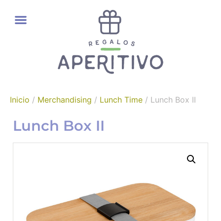
REGALOS GOURMET
Inicio
/
Merchandising
/
Lunch Time
/ Lunch Box II
Lunch Box II