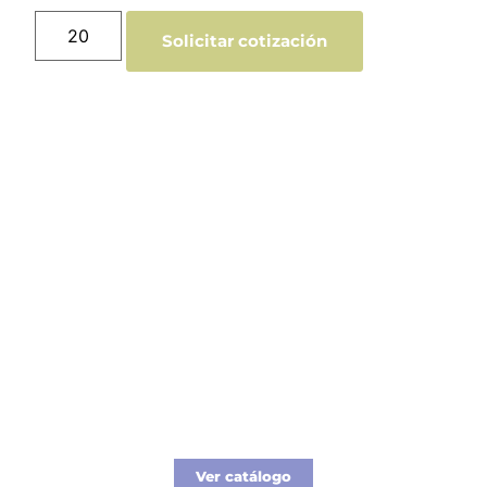
Solicitar cotización
Catálogo Merchandising
Nueva línea de Merchandising exclusivo para
tu empresa.
Ver catálogo