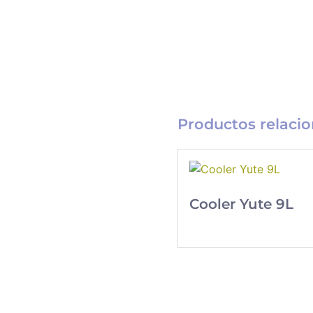
Productos relaci
Cooler Yute 9L
Catálogo
Merchandising
Nueva línea de
Merchandising
exclusivo para tu
empresa.