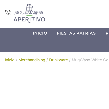
(56 2) 32345665
INICIO
FIESTAS PATRIAS
R
Inicio
/
Merchandising
/
Drinkware
/ Mug/Vaso White Co