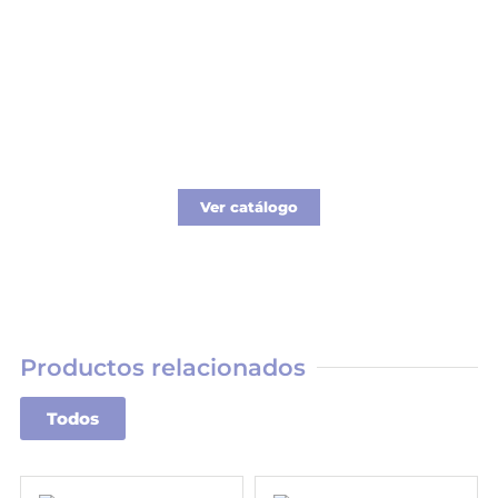
Catálogo Merchandising
Nueva línea de Merchandising exclusivo para
tu empresa.
Ver catálogo
Productos relacionados
Todos