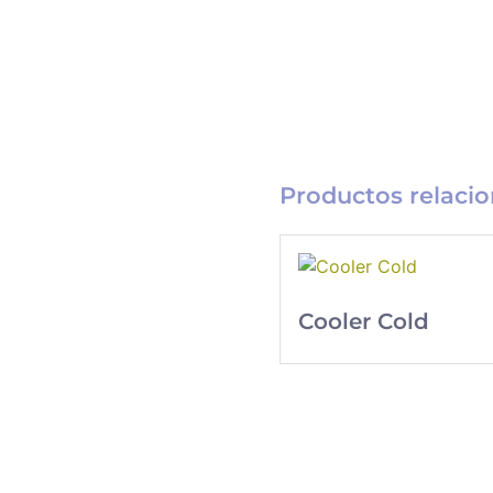
Productos relaci
Cooler Cold
Catálogo
Merchandising
Nueva línea de
Merchandising
exclusivo para tu
empresa.