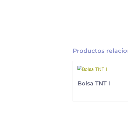
Productos relaci
Bolsa TNT I
Catálogo
Merchandising
Nueva línea de
Merchandising
exclusivo para tu
empresa.