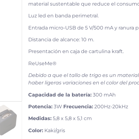
material sustentable que reduce el consumo 
Luz led en banda perimetral.
Entrada micro-USB de 5 V/500 mA y ranura pa
Distancia de alcance: 10 m.
Presentación en caja de cartulina kraft.
ReUseMe®
Debido a que el tallo de trigo es un materia
haber ligeras variaciones en el color del pro
Capacidad de la batería:
300 mAh
Potencia:
3W
Frecuencia:
200Hz-20kHz
Medidas:
5,8 x 5,8 x 5,1 cm
Color:
Kaki/gris