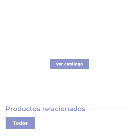
Catálogo Merchandising
Nueva línea de Merchandising exclusivo para
tu empresa.
Ver catálogo
Productos relacionados
Todos