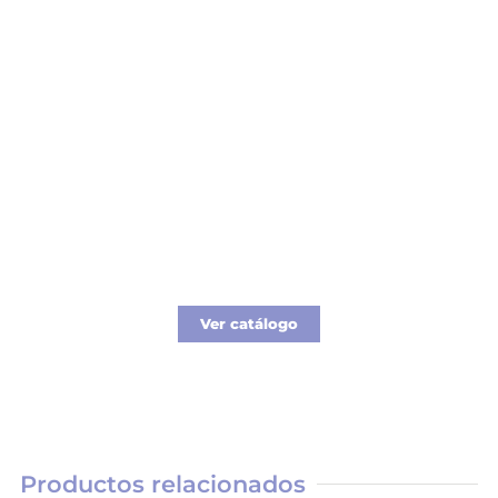
Catálogo Regalos
Los mejores regalos Corporativos gourmet
para tus colaboradores y clientes.
Ver catálogo
Productos relacionados