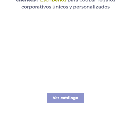
corporativos únicos y personalizados
Catálogo Regalos
Los mejores regalos Corporativos gourmet
para tus colaboradores y clientes.
Ver catálogo