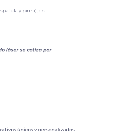
.
espátula y pinza), en
o láser se cotiza por
rativos únicos y personalizados