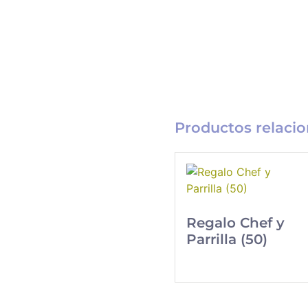
Productos relaci
Catálogo
Regalo Chef y
Regalos
Parrilla (50)
Los mejores regalos
Corporativos
gourmet para tus
colaboradores y