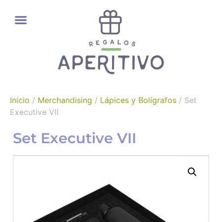
REGALOS GOURMET
Inicio
/
Merchandising
/
Lápices y Bolígrafos
/ Set
Executive VII
Set Executive VII