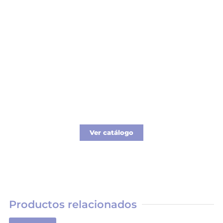
Catálogo Merchandising
Nueva línea de Merchandising exclusivo para
tu empresa.
Ver catálogo
Productos relacionados