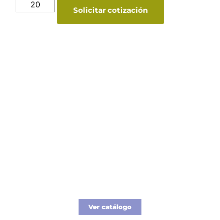
Solicitar cotización
Catálogo Merchandising
Nueva línea de Merchandising exclusivo para
tu empresa.
Ver catálogo