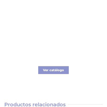
Catálogo Merchandising
Nueva línea de Merchandising exclusivo para
tu empresa.
Ver catálogo
Productos relacionados