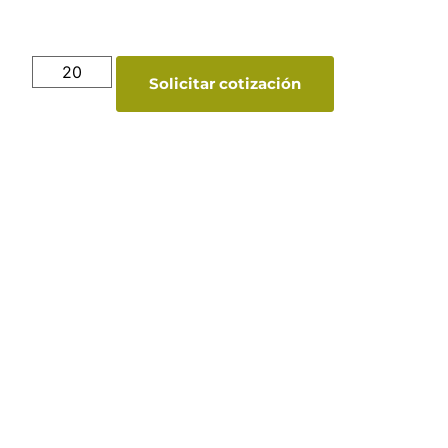
Solicitar cotización
Catálogo Merchandising
Nueva línea de Merchandising exclusivo para
tu empresa.