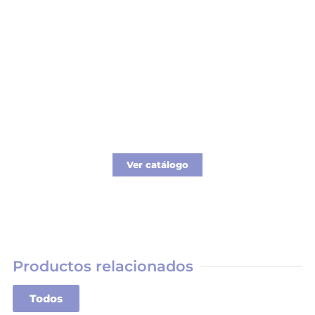
Catálogo Merchandising
Nueva línea de Merchandising exclusivo para
tu empresa.
Ver catálogo
Productos relacionados
Todos