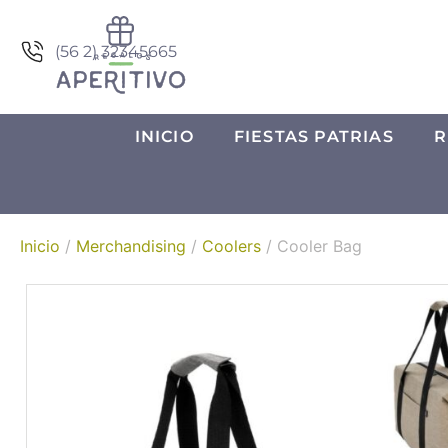
(56 2) 32345665
INICIO
FIESTAS PATRIAS
R
Inicio
/
Merchandising
/
Coolers
/ Cooler Bag