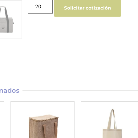
Solicitar cotización
onados