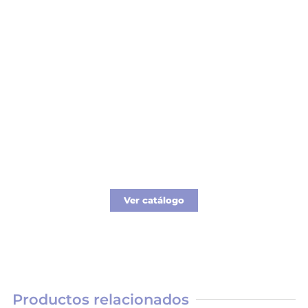
Catálogo Merchandising
Nueva línea de Merchandising exclusivo para
tu empresa.
Ver catálogo
Productos relacionados