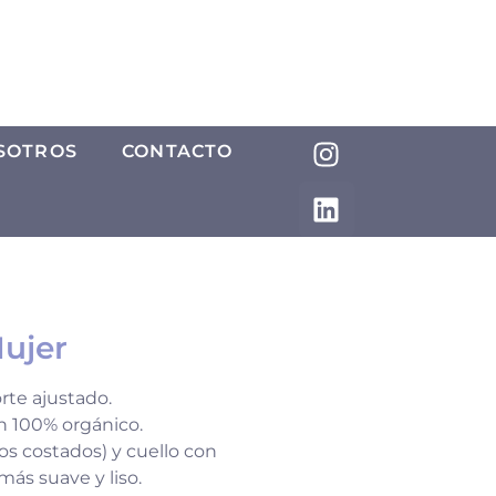
SOTROS
CONTACTO
ujer
rte ajustado.
n 100% orgánico.
os costados) y cuello con
más suave y liso.