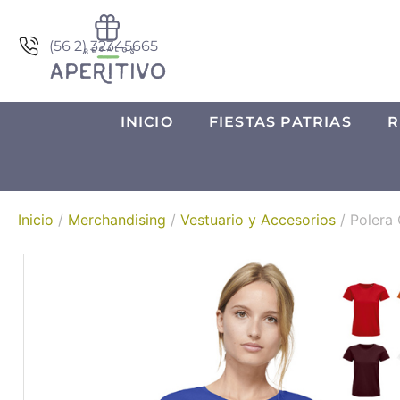
(56 2) 32345665
INICIO
FIESTAS PATRIAS
R
Inicio
/
Merchandising
/
Vestuario y Accesorios
/ Polera