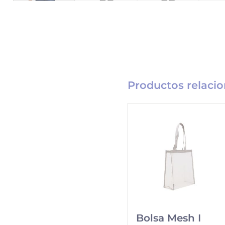
Productos relaci
Catálogo
Merchandising
Nueva línea de
Merchandising
exclusivo para tu
Bolsa Mesh I
empresa.