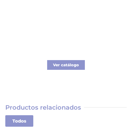
Catálogo Merchandising
Nueva línea de Merchandising exclusivo para
tu empresa.
Ver catálogo
Productos relacionados
Todos