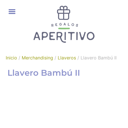
REGALOS GOURMET
Inicio
/
Merchandising
/
Llaveros
/ Llavero Bambú II
Llavero Bambú II